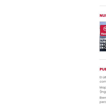
NU
PU
El ú
com
Map
(Ing
Bien
pers