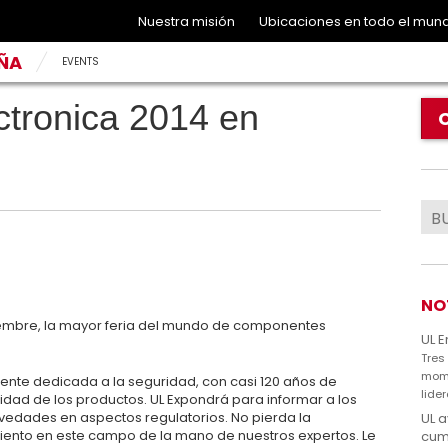
Nuestra misión
Ubicaciones en todo el mun
AÑA
EVENTS
ctronica 2014 en
NO
iembre, la mayor feria del mundo de componentes
UL 
Tres
mome
ente dedicada a la seguridad, con casi 120 años de
lide
idad de los productos. UL Expondrá para informar a los
novedades en aspectos regulatorios. No pierda la
UL a
ento en este campo de la mano de nuestros expertos. Le
cum