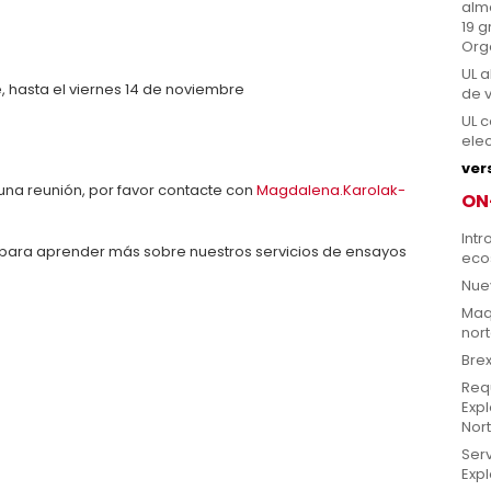
alm
19 g
Org
UL 
, hasta el viernes 14 de noviembre
de v
UL 
ele
ver
una reunión, por favor contacte con
Magdalena.Karolak-
ON
Intr
para aprender más sobre nuestros servicios de ensayos
eco
Nue
Maq
nor
Bre
Requ
Expl
Nor
Ser
Expl