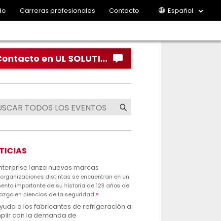
do
Carreras profesionales
Contacto
Español
Contacto en UL SOLUTIONS
TICIAS
Enterprise lanza nuevas marcas
 organizaciones distintas se encuentran en un
nto importante de su historia de 128 años de
razgo en ciencias de la seguridad
yuda a los fabricantes de refrigeración a
plir con la demanda de