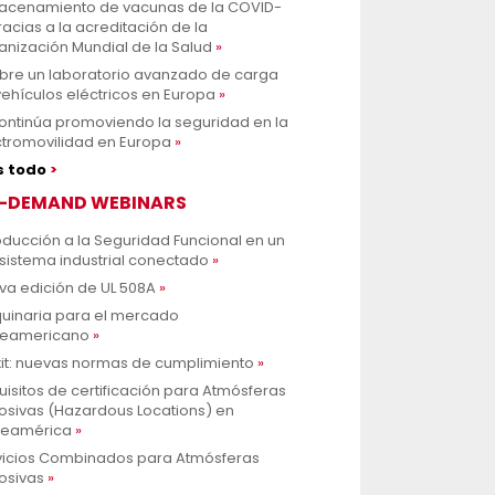
acenamiento de vacunas de la COVID-
racias a la acreditación de la
anización Mundial de la Salud
abre un laboratorio avanzado de carga
ehículos eléctricos en Europa
continúa promoviendo la seguridad en la
ctromovilidad en Europa
s todo
-DEMAND WEBINARS
oducción a la Seguridad Funcional en un
sistema industrial conectado
va edición de UL 508A
uinaria para el mercado
teamericano
xit: nuevas normas de cumplimiento
isitos de certificación para Atmósferas
osivas (Hazardous Locations) en
teamérica
vicios Combinados para Atmósferas
osivas