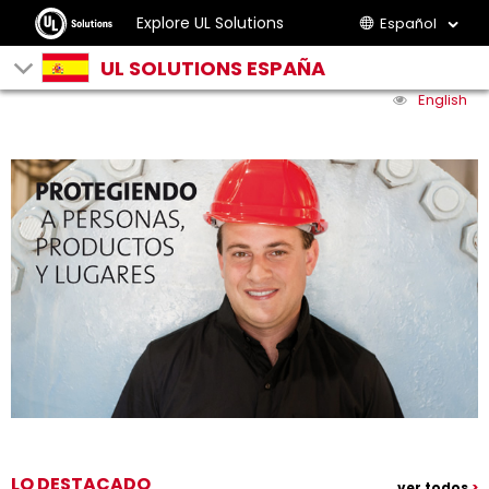
Explore UL Solutions
Español
UL SOLUTIONS ESPAÑA
English
LO DESTACADO
ver todos