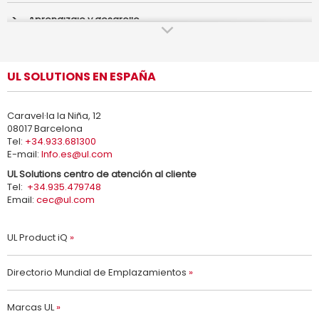
Aprendizaje y desarollo
Auditoría
UL SOLUTIONS EN ESPAÑA
Consultoría
Caravel·la la Niña, 12
Inspección
08017 Barcelona
Tel:
+34.933.681300
E-mail:
Info.es@ul.com
Verificación
UL
Solutions centro de atención al cliente
Tel:
+34.935.479748
Email:
cec@ul.com
UL Product iQ
Directorio Mundial de Emplazamientos
Marcas UL