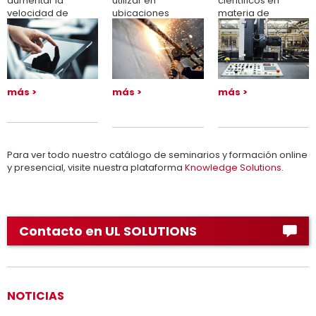
aumentar la
utilizar en
científicos en
velocidad de
ubicaciones
materia de
salida al mercado
peligrosas
seguridad de UL
más
más
más
Para ver todo nuestro catálogo de seminarios y formación online
y presencial, visite nuestra plataforma
Knowledge Solutions
.
Contacto en UL SOLUTIONS
NOTICIAS