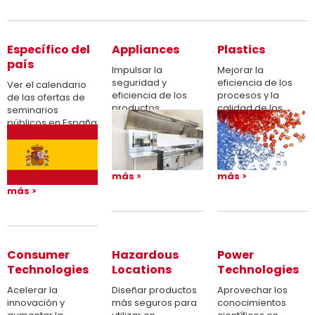
Específico del
Appliances
Plastics
país
Impulsar la
Mejorar la
seguridad y
eficiencia de los
Ver el calendario
eficiencia de los
procesos y la
de las ofertas de
productos
calidad de los
seminarios
productos
públicos en España
más
más
más
Consumer
Hazardous
Power
Technologies
Locations
Technologies
Acelerar la
Diseñar productos
Aprovechar los
innovación y
más seguros para
conocimientos