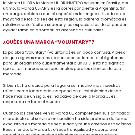
la Marca UL-BR y la Marca UL-BR INMETRO se usan en Brasil y, por
último, la Marca UL-AR S es la correspondiente a Argentina. Sin
embargo, debido a que el español es la lengua utilizada en la
mayoría de los países de esta región, la barrera idiomática es
relativamente fácil de superar y los especialistas de UL pueden
ayudar también a sortear las diferencias culturales.
¿QUÉ ES UNA MARCA “VOLUNTARY”?
La palabra “voluntary” (voluntaria) es un poco confusa. A pesar
de que algunas marcas no son necesariamente obligatorias
para un organismo gubernamental o un AHJ, esto no significa
que estas marcas sean opcionales para los clientes de ese
mercado.
Si bien UL ha crecido para llegar a ser mucho más, nuestras
raíces como laboratorio independiente, establecido desde
hace más de un siglo, es indicativo de que la Marca UL es
respetada en todo el mundo.
Cuando los clientes ven la Marca UL, comprenden su significado:
el producto o el servicio en cuestión ha sido probado de forma
exhaustiva en materia de seguridad y reúne criterios específicos.
Resumiendo, la Marca UL ofrece tranquilidad y aporta una
garantía a los fabricantes y clientes que desean productos