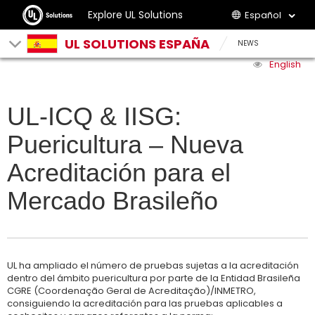
Explore UL Solutions
Español
UL SOLUTIONS ESPAÑA
NEWS
English
UL-ICQ & IISG:
Puericultura – Nueva
Acreditación para el
Mercado Brasileño
UL ha ampliado el número de pruebas sujetas a la acreditación
dentro del ámbito puericultura por parte de la Entidad Brasileña
CGRE (Coordenação Geral de Acreditação)/INMETRO,
consiguiendo la acreditación para las pruebas aplicables a