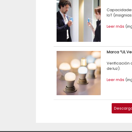
Capacidades 
IoT (insignias
Leer más
(in
Marca “UL Ver
Verificación 
de luz).
Leer más
(in
Descargar