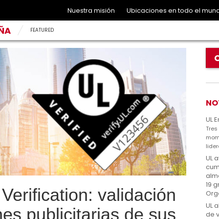
Nuestra misión
Ubicaciones en todo el mun
AÑA
FEATURED
NO
UL 
Tres
mome
lide
UL a
cum
alm
19 g
Verification: validación
Org
UL 
nes publicitarias de sus
de v