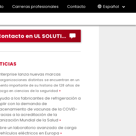
do
Carreras profesionales
Contacto
Español
Contacto en UL SOLUTIONS
TICIAS
Enterprise lanza nuevas marcas
 organizaciones distintas se encuentran en un
nto importante de su historia de 128 años de
razgo en ciencias de la seguridad
yuda a los fabricantes de refrigeración a
plir con la demanda de
acenamiento de vacunas de la COVID-
racias a la acreditación de la
anización Mundial de la Salud
abre un laboratorio avanzado de carga
ehículos eléctricos en Europa