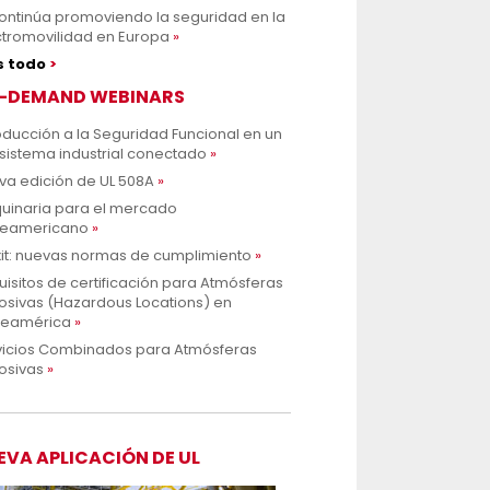
continúa promoviendo la seguridad en la
ctromovilidad en Europa
s todo
-DEMAND WEBINARS
oducción a la Seguridad Funcional en un
sistema industrial conectado
va edición de UL 508A
uinaria para el mercado
teamericano
xit: nuevas normas de cumplimiento
isitos de certificación para Atmósferas
osivas (Hazardous Locations) en
teamérica
vicios Combinados para Atmósferas
osivas
EVA APLICACIÓN DE UL