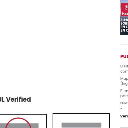
PU
El ú
com
Map
(Ing
Bien
pers
L Verified
Nue
ver