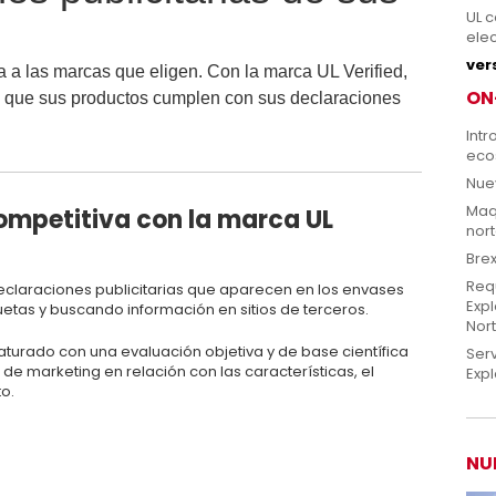
UL 
ele
ver
a a las marcas que eligen. Con la marca UL Verified,
ON
 que sus productos cumplen con sus declaraciones
Intr
eco
Nue
Maq
mpetitiva con la marca UL
nor
Bre
Requ
declaraciones publicitarias que aparecen en los envases
Expl
tas y buscando información en sitios de terceros.
Nor
turado con una evaluación objetiva y de base científica
Ser
de marketing en relación con las características, el
Expl
o.
NU